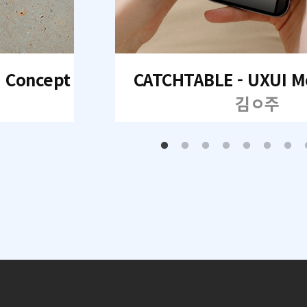
I Concept
CATCHTABLE - UXUI M
김ㅇ주