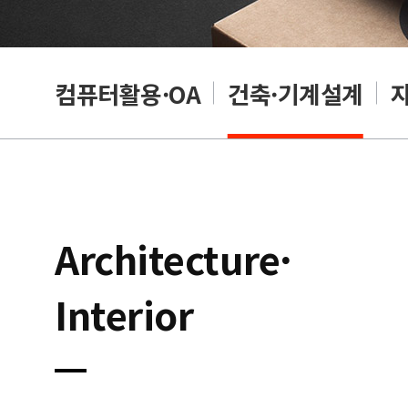
래밍
컴퓨터활용·OA
건축·기계설계
Architecture·
Interior