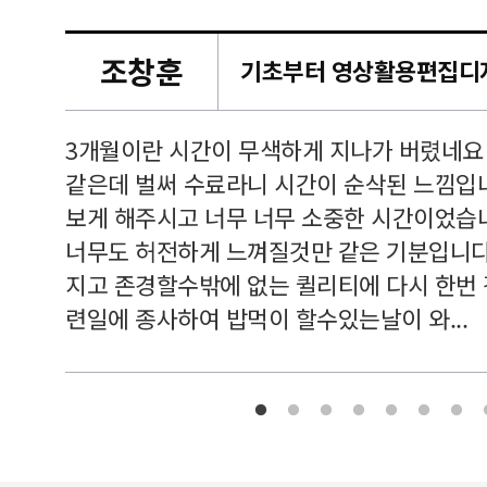
조창훈
캠퍼스
르쳐주셔
3개월이란 시간이 무색하게 지나가 버렸네요
여기 와
같은데 벌써 수료라니 시간이 순삭된 느낌입
보게 해주시고 너무 너무 소중한 시간이었습니
너무도 허전하게 느껴질것만 같은 기분입니다
지고 존경할수밖에 없는 퀼리티에 다시 한번
련일에 종사하여 밥먹이 할수있는날이 와...