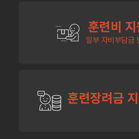
훈련비 지
일부 자비부담금 
훈련장려금 