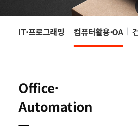
RP
IT·프로그래밍
컴퓨터활용·OA
Office·
Automation