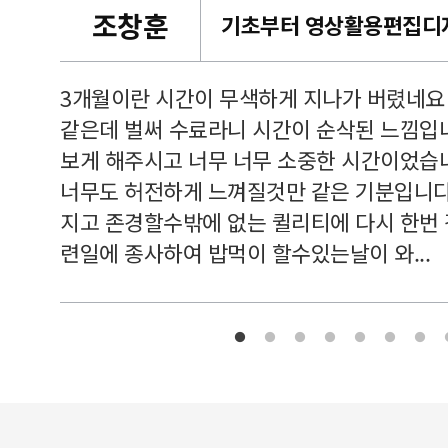
조창훈
캠퍼스
르쳐주셔
3개월이란 시간이 무색하게 지나가 버렸네요
여기 와
같은데 벌써 수료라니 시간이 순삭된 느낌입
보게 해주시고 너무 너무 소중한 시간이었습니
너무도 허전하게 느껴질것만 같은 기분입니다
지고 존경할수밖에 없는 퀼리티에 다시 한번
련일에 종사하여 밥먹이 할수있는날이 와...