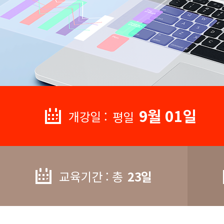
9월 01일
개강일 :
평일
교육기간 : 총
23일