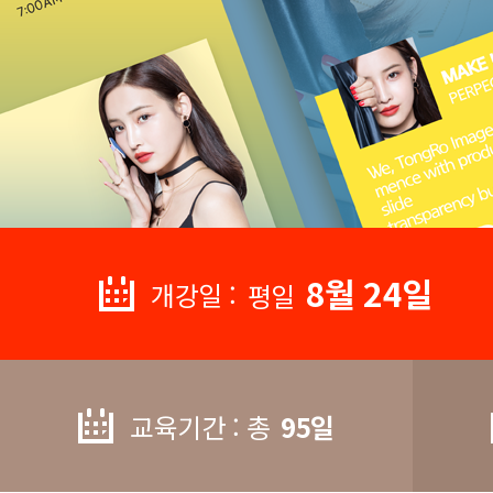
8월 24일
개강일 :
평일
교육기간 : 총
95일