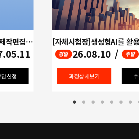
[멀티미디어]생성형AI활용 영상제작편집(UI/UX디자인,프리미어,에프터이펙트,ChatGPT)
7.05.11
26.08.10
/
평일
주말
상담신청
과정상세보기
수