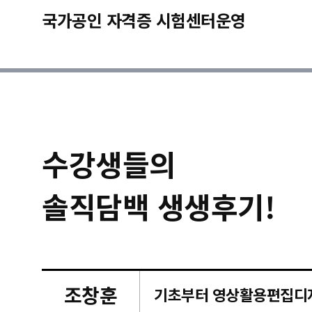
국가공인 자격증 시험센터운영
수강생들의
솔직담백 생생후기!
조창훈
캠퍼스