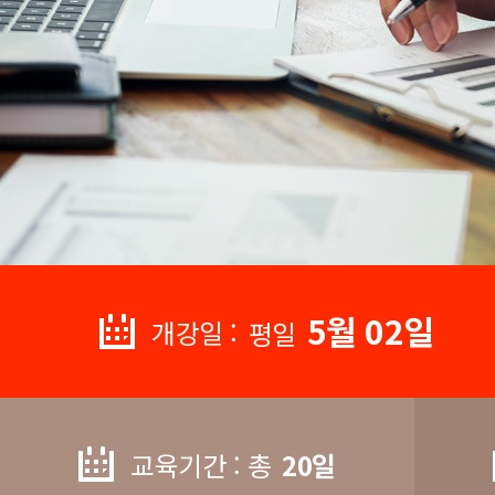
5월 02일
개강일 :
평일
교육기간 : 총
20일