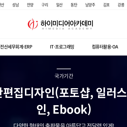
안산
성남
안양
구리
일산
동탄
남양주
김포
강릉
전산세무회계·ERP
IT·프로그래밍
컴퓨터활용·OA
국가기간
판편집디자인(포토샵, 일러스
인, Ebook)
다양한 형태의 출판물을 아름답고 전달력 있게!