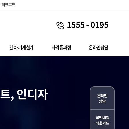
1555 - 0195
건축·기계설계
자격증과정
온라인상담
트, 인디자