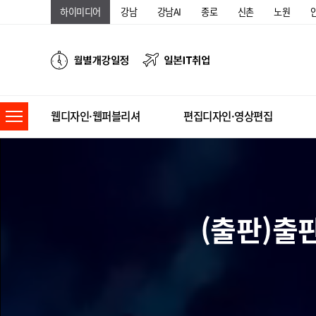
하이미디어
강남
강남AI
종로
신촌
노원
웹디자인·웹퍼블리셔
편집디자인·영상편집
(출판)출