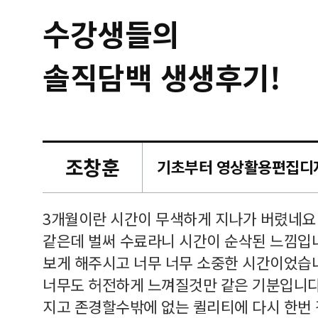
수강생들의
솔직담백 생생후기!
조창훈
캠퍼스
르쳐주셔
3개월이란 시간이 무색하게 지나가 버렸네요
여기 와
같은데 벌써 수료라니 시간이 순삭된 느낌입
보게 해주시고 너무 너무 소중한 시간이었습니
너무도 허전하게 느껴질것만 같은 기분입니다
지고 존경할수밖에 없는 퀼리티에 다시 한번