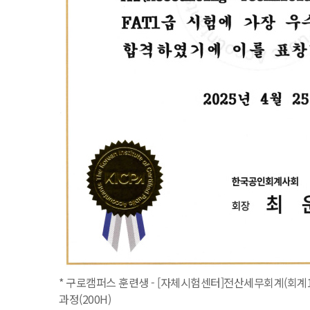
* 구로캠퍼스 훈련생 - [자체시험센터]전산세무회계(회계1
과정(200H)