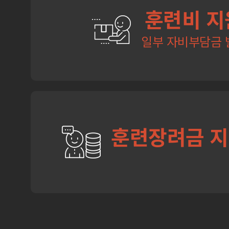
훈련비 지
일부 자비부담금 
훈련장려금 