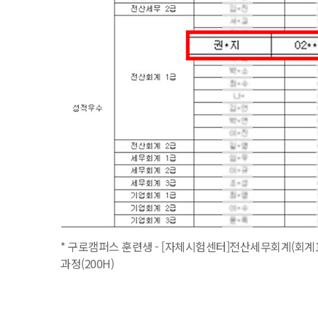
* 구로캠퍼스 훈련생 - [자체시험센터]전산세무회계(회계1
과정(200H)