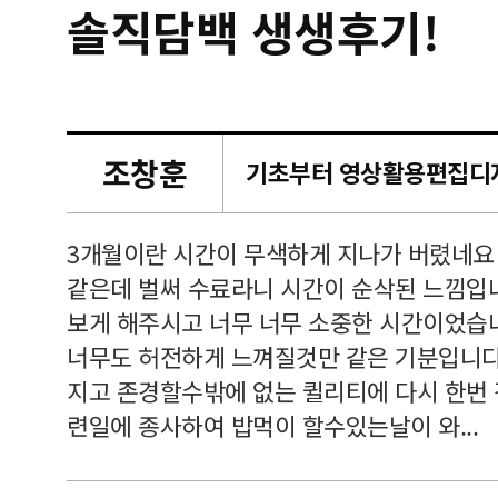
솔직담백 생생후기!
조창훈
캠퍼스
르쳐주셔
3개월이란 시간이 무색하게 지나가 버렸네요
여기 와
같은데 벌써 수료라니 시간이 순삭된 느낌입
보게 해주시고 너무 너무 소중한 시간이었습니
너무도 허전하게 느껴질것만 같은 기분입니다
지고 존경할수밖에 없는 퀼리티에 다시 한번
련일에 종사하여 밥먹이 할수있는날이 와...