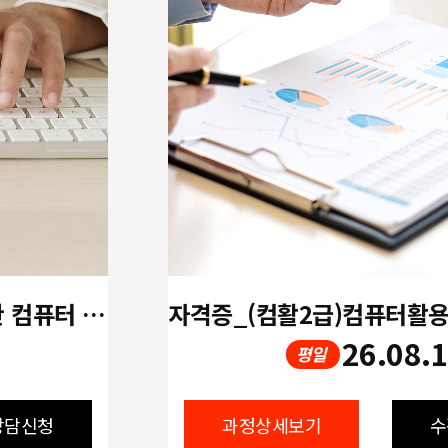
[개강확정!! 오후] 중장년을 위한 컴퓨터 활용 실무(한글,엑셀,파워포인트)
26.08.
평일
상담신청
과정상세보기
수