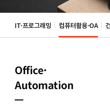
RP
IT·프로그래밍
컴퓨터활용·OA
Office·
Automation