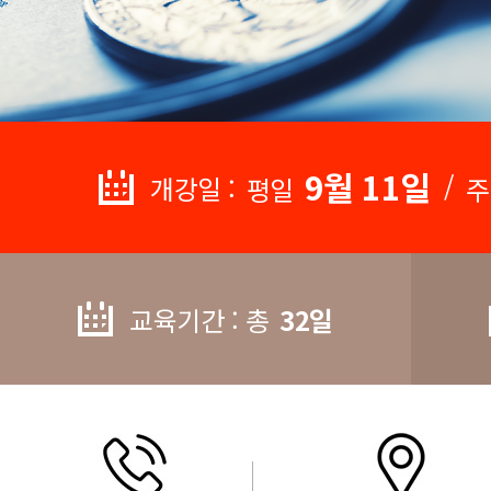
9월 11일
/
개강일 :
평일
주
교육기간 : 총
32일