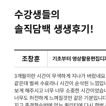
수강생들의
솔직담백 생생후기!
조창훈
캠퍼스
르쳐주셔
3개월이란 시간이 무색하게 지나가 버렸네요
여기 와
같은데 벌써 수료라니 시간이 순삭된 느낌입
보게 해주시고 너무 너무 소중한 시간이었습니
너무도 허전하게 느껴질것만 같은 기분입니다
지고 존경할수밖에 없는 퀼리티에 다시 한번