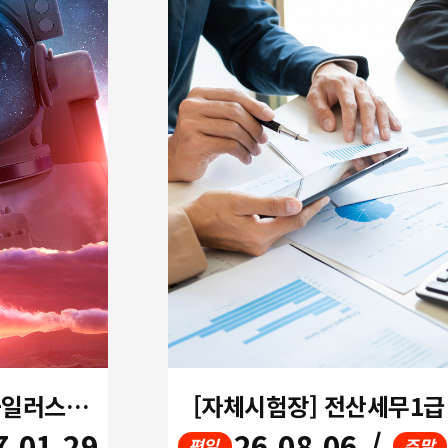
기초부터 영상편집실무(포토샵+일러스트+프리미어+애프터이펙트)(오전반)
[자체시험장] 전산세무1
7.01.29
26.08.06
/
평일
주말