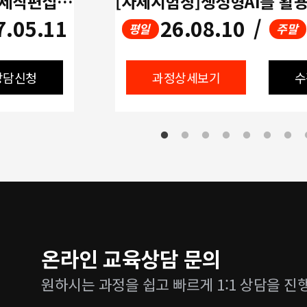
[멀티미디어]생성형AI활용 영상제작편집(UI/UX디자인,프리미어,에프터이펙트,ChatGPT)
7.05.11
26.08.10
/
평일
주말
상담신청
과정상세보기
수
온라인 교육상담 문의
원하시는 과정을 쉽고 빠르게 1:1 상담을 진