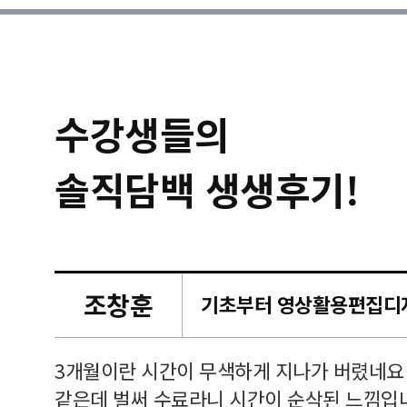
수강생들의
솔직담백 생생후기!
조창훈
캠퍼스
르쳐주셔
3개월이란 시간이 무색하게 지나가 버렸네요
여기 와
같은데 벌써 수료라니 시간이 순삭된 느낌입