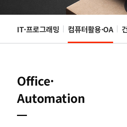
RP
IT·프로그래밍
컴퓨터활용·OA
Office·
Automation