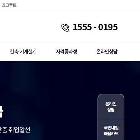
1555 - 0195
건축·기계설계
자격증과정
온라인상담
급
 맞춤 취업알선