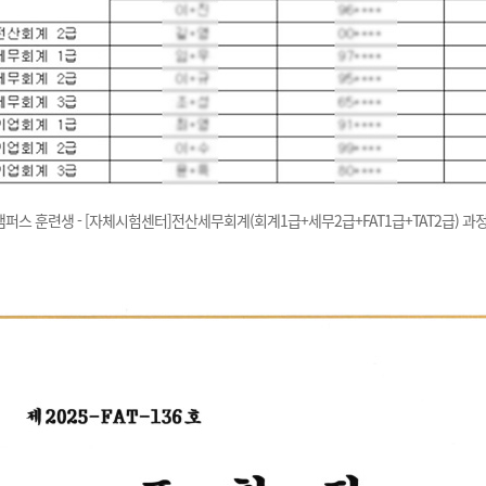
캠퍼스 훈련생 - [자체시험센터]전산세무회계(회계1급+세무2급+FAT1급+TAT2급) 과정(