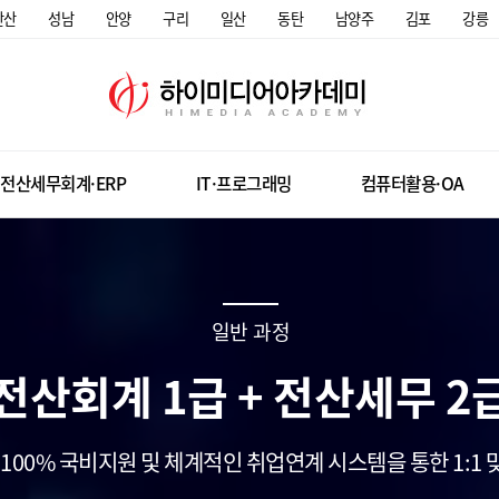
안산
성남
안양
구리
일산
동탄
남양주
김포
강릉
전산세무회계·ERP
IT·프로그래밍
컴퓨터활용·OA
일반 과정
전산회계 1급 + 전산세무 2
100% 국비지원 및 체계적인 취업연계 시스템을 통한 1:1