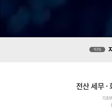
개강일
전산 세무 ·
기초부