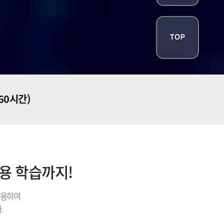
160시간)
내용 학습까지!
활용하여
.