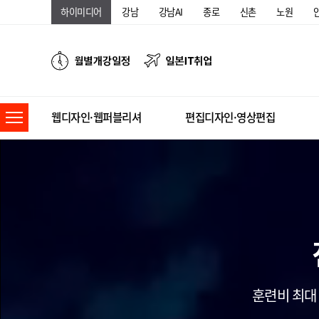
하이미디어
강남
강남AI
종로
신촌
노원
웹디자인·웹퍼블리셔
편집디자인·영상편집
훈련비 최대 