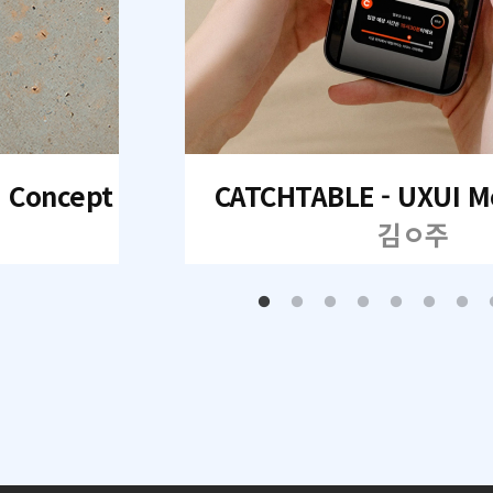
I Concept
CATCHTABLE - UXUI M
김ㅇ주