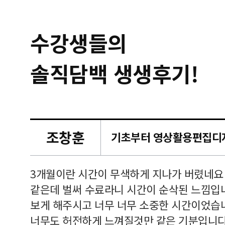
수강생들의
솔직담백 생생후기!
조창훈
캠퍼스
르쳐주셔
3개월이란 시간이 무색하게 지나가 버렸네요
여기 와
같은데 벌써 수료라니 시간이 순삭된 느낌입
보게 해주시고 너무 너무 소중한 시간이었습니
너무도 허전하게 느껴질것만 같은 기분입니다