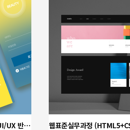
(디지털디자인)생성형 AI 활용 UI/UX 반응형 웹디자인&웹퍼블리셔(Figma활용)A