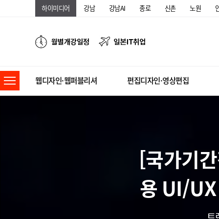
하이미디어
강남
강남AI
종로
신촌
노원
웹디자인·웹퍼블리셔
편집디자인·영상편집
[국가기간
용 UI/
트