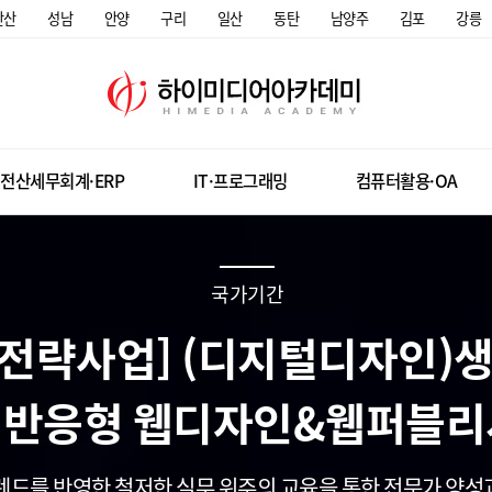
안산
성남
안양
구리
일산
동탄
남양주
김포
강릉
전산세무회계·ERP
IT·프로그래밍
컴퓨터활용·OA
국가기간
전략사업] (디지털디자인)생성
UX 반응형 웹디자인&웹퍼블리셔
활용)
렌드를 반영한 철저한 실무 위주의 교육을 통한 전문가 양성