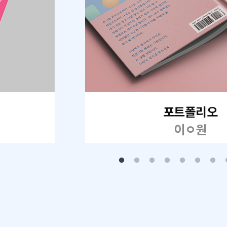
포트폴리오
이ㅇ원