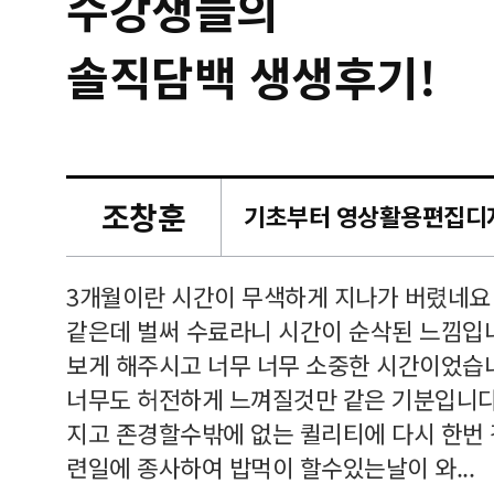
수강생들의
솔직담백 생생후기!
조창훈
캠퍼스
르쳐주셔
3개월이란 시간이 무색하게 지나가 버렸네요
여기 와
같은데 벌써 수료라니 시간이 순삭된 느낌입
보게 해주시고 너무 너무 소중한 시간이었습니
너무도 허전하게 느껴질것만 같은 기분입니다
지고 존경할수밖에 없는 퀼리티에 다시 한번
련일에 종사하여 밥먹이 할수있는날이 와...