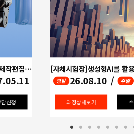
[멀티미디어]생성형AI활용 영상제작편집(UI/UX디자인,프리미어,에프터이펙트,ChatGPT)
7.05.11
26.08.10
/
평일
주말
상담신청
과정상세보기
수