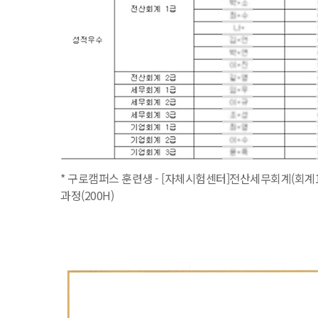
* 구로캠퍼스 훈련생 - [자체시험센터]전산세무회계(회계1
과정(200H)