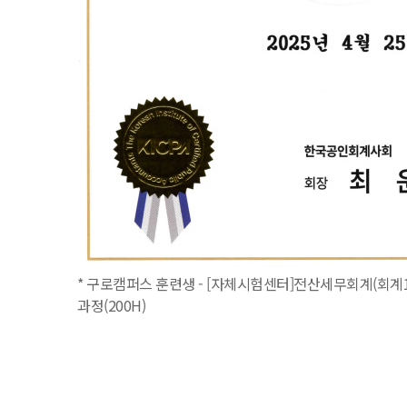
* 구로캠퍼스 훈련생 - [자체시험센터]전산세무회계(회계1
과정(200H)