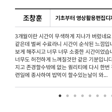
조창훈
캠퍼스
르쳐주셔
3개월이란 시간이 무색하게 지나가 버렸네요
여기 와
같은데 벌써 수료라니 시간이 순삭된 느낌입
보게 해주시고 너무 너무 소중한 시간이었습니
너무도 허전하게 느껴질것만 같은 기분입니다
지고 존경할수밖에 없는 퀼리티에 다시 한번
련일에 종사하여 밥먹이 할수있는날이 와...