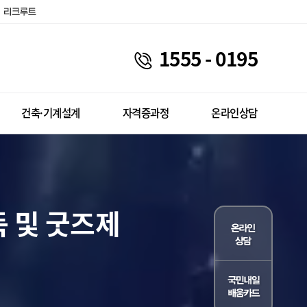
1555 - 0195
건축·기계설계
자격증과정
온라인상담
 및 굿즈제