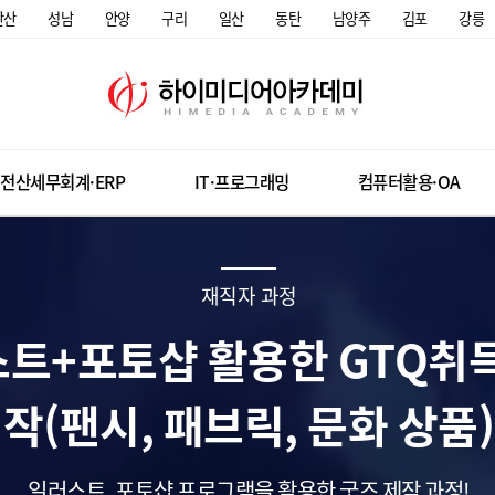
안산
성남
안양
구리
일산
동탄
남양주
김포
강릉
전산세무회계·ERP
IT·프로그래밍
컴퓨터활용·OA
재직자 과정
트+포토샵 활용한 GTQ취득
작(팬시, 패브릭, 문화 상품)
일러스트, 포토샵 프로그램을 활용한 굿즈 제작 과정!