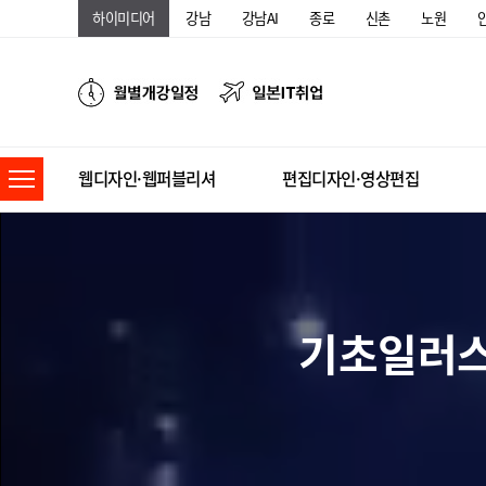
하이미디어
강남
강남AI
종로
신촌
노원
웹디자인·웹퍼블리셔
편집디자인·영상편집
기초일러스