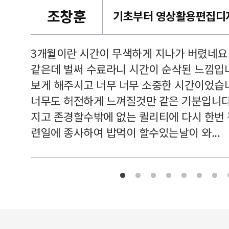
조창훈
캠퍼스
르쳐주셔
3개월이란 시간이 무색하게 지나가 버렸네요
여기 와
같은데 벌써 수료라니 시간이 순삭된 느낌입
보게 해주시고 너무 너무 소중한 시간이었습니
너무도 허전하게 느껴질것만 같은 기분입니다
지고 존경할수밖에 없는 퀼리티에 다시 한번
련일에 종사하여 밥먹이 할수있는날이 와...