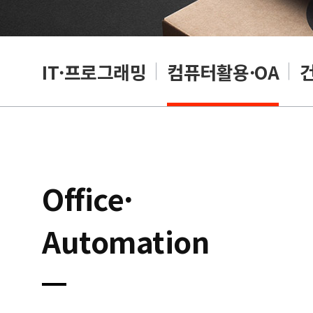
RP
IT·프로그래밍
컴퓨터활용·OA
Office·
Automation