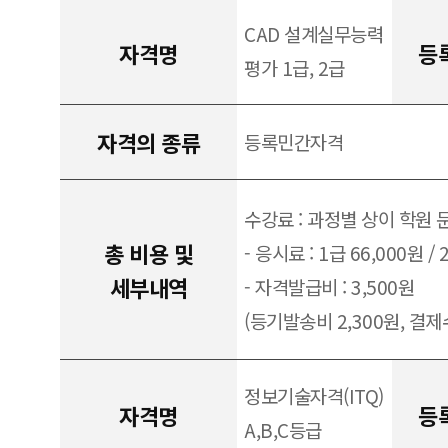
CAD 설계실무능력
자격명
등
평가 1급, 2급
자격의 종류
등록민간자격
수강료 : 과정별 상이 학원 
총 비용 및
- 응시료 : 1급 66,000원 / 
세부내역
- 자격발급비 : 3,500원
(등기발송비 2,300원, 결제수
정보기술자격(ITQ)
자격명
등
A,B,C등급