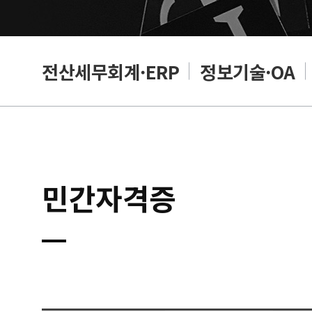
설계
전산세무회계·ERP
정보기술·OA
민간자격증