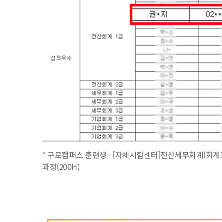
* 구로캠퍼스 훈련생 - [자체시험센터]전산세무회계(회계1
과정(200H)