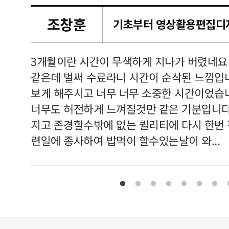
조창훈
캠퍼스
르쳐주셔
3개월이란 시간이 무색하게 지나가 버렸네요
여기 와
같은데 벌써 수료라니 시간이 순삭된 느낌입
보게 해주시고 너무 너무 소중한 시간이었습니
너무도 허전하게 느껴질것만 같은 기분입니다
지고 존경할수밖에 없는 퀼리티에 다시 한번
련일에 종사하여 밥먹이 할수있는날이 와...