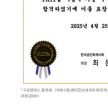
* 구로캠퍼스 훈련생 - [자체시험센터]전산세무회계(회계1
과정(200H)