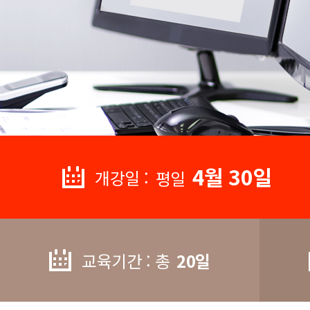
4월 30일
개강일 :
평일
교육기간 : 총
20일