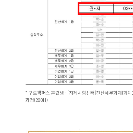
* 구로캠퍼스 훈련생 - [자체시험센터]전산세무회계(회계1
과정(200H)