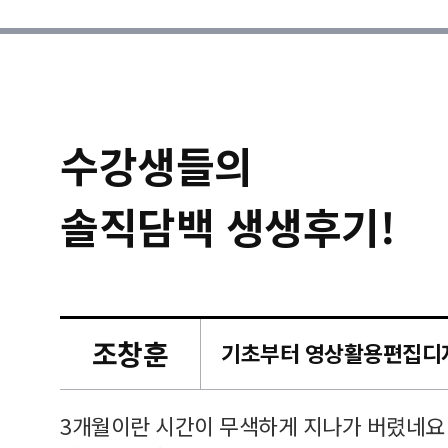
수강생들의
솔직담백 생생후기!
조창훈
캠퍼스
르쳐주셔
3개월이란 시간이 무색하게 지나가 버렸네요