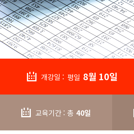
8월 10일
개강일 :
평일
교육기간 : 총
40일