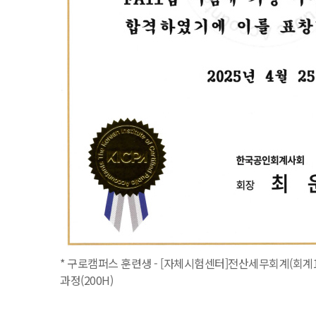
* 구로캠퍼스 훈련생 - [자체시험센터]전산세무회계(회계1
과정(200H)