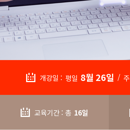
8월 26일
/
개강일 :
평일
주
교육기간 : 총
16일