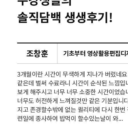
솔직담백 생생후기!
조창훈
캠퍼스
르쳐주셔
3개월이란 시간이 무색하게 지나가 버렸네요
여기 와
같은데 벌써 수료라니 시간이 순삭된 느낌입
보게 해주시고 너무 너무 소중한 시간이었습니
너무도 허전하게 느껴질것만 같은 기분입니다
지고 존경할수밖에 없는 퀼리티에 다시 한번
련일에 종사하여 밥먹이 할수있는날이 와...