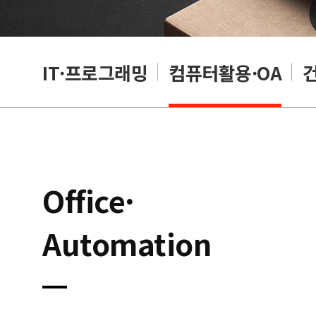
RP
IT·프로그래밍
컴퓨터활용·OA
Office·
Automation