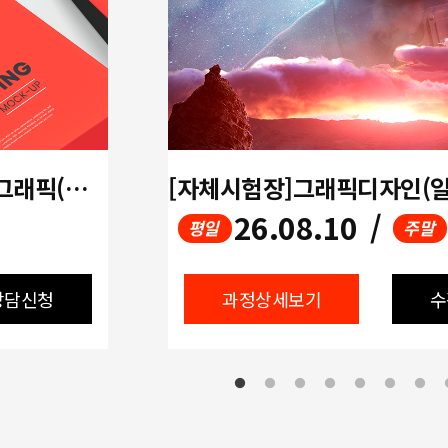
[방학특강 / 개강확정!!] 디지털그래픽(포토샵,일러스트)+GTQ,GTQi
26.08.10
/
평일
주말
상담신청
과정상세보기
수