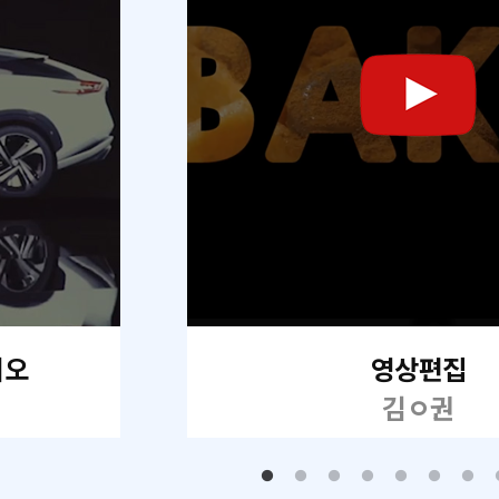
리오
영상편집
김ㅇ권