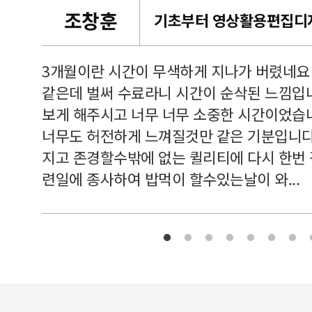
조창훈
캠퍼스
르쳐주셔
3개월이란 시간이 무색하게 지나가 버렸네요
여기 와
같은데 벌써 수료라니 시간이 순삭된 느낌입
보게 해주시고 너무 너무 소중한 시간이었습니
너무도 허전하게 느껴질것만 같은 기분입니다
지고 존경할수밖에 없는 퀼리티에 다시 한번
련일에 종사하여 밥먹이 할수있는날이 와...