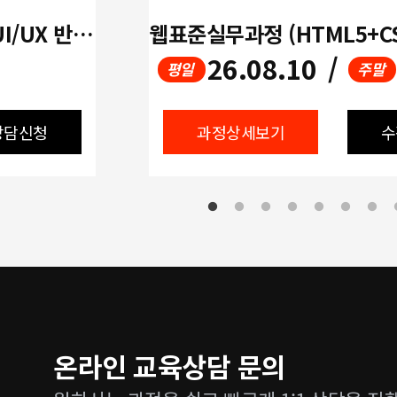
(디지털디자인)생성형 AI 활용 UI/UX 반응형 웹디자인&웹퍼블리셔(Figma활용)A
26.08.10
/
평일
주말
상담신청
과정상세보기
수
온라인 교육상담 문의