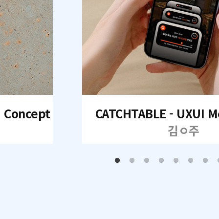
I Concept
CATCHTABLE - UXUI M
김ㅇ주