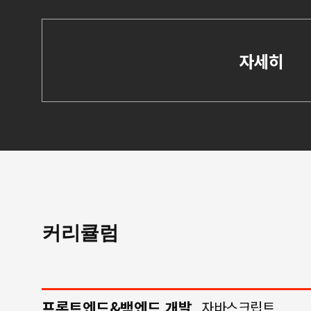
자세히
커리큘럼
프론트엔드&백엔드 개발
자바스크립트