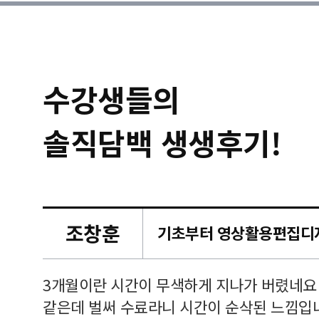
수강생들의
솔직담백 생생후기!
조창훈
캠퍼스
르쳐주셔
3개월이란 시간이 무색하게 지나가 버렸네요
여기 와
같은데 벌써 수료라니 시간이 순삭된 느낌입