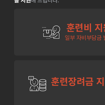
훈련비 지
일부 자비부담금 
훈련장려금 