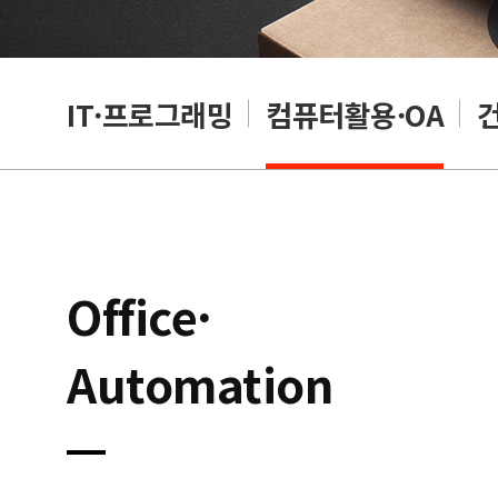
RP
IT·프로그래밍
컴퓨터활용·OA
Office·
Automation