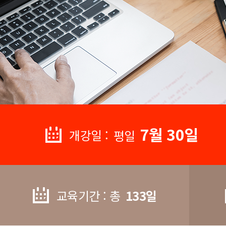
7월 30일
개강일 :
평일
교육기간 : 총
133일