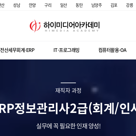
안산
성남
안양
구리
일산
동탄
남양주
김포
강릉
전산세무회계·ERP
IT·프로그래밍
컴퓨터활용·OA
재직자 과정
RP정보관리사2급(회계/인
실무에 꼭 필요한 인재 양성!