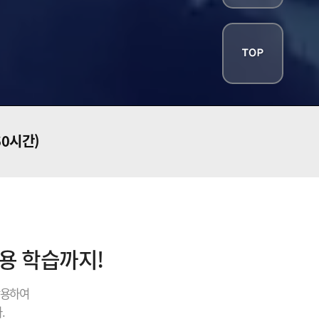
60시간)
내용 학습까지!
활용하여
.