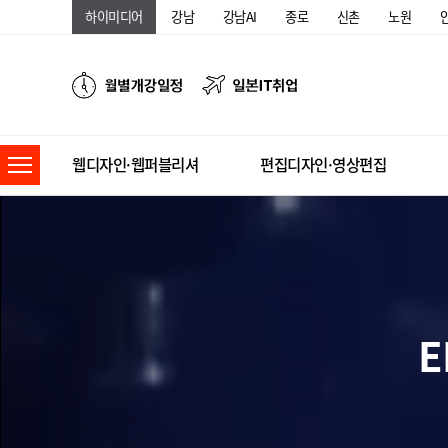
하이미디어
강남
강남AI
종로
신촌
노원
웹디자인·웹퍼블리셔
편집디자인·영상편집
E