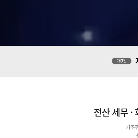
개강일
전산 세무 ·
기초부