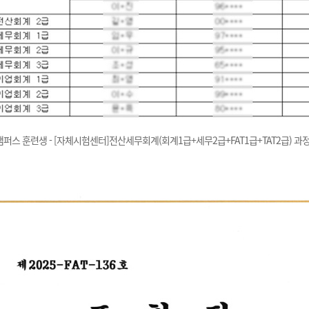
캠퍼스 훈련생 - [자체시험센터]전산세무회계(회계1급+세무2급+FAT1급+TAT2급) 과정(