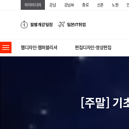
하이미디어
강남
강남AI
종로
신촌
노원
웹디자인·웹퍼블리셔
편집디자인·영상편집
[주