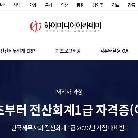
안산
성남
안양
구리
일산
동탄
남양주
김포
강릉
전산세무회계·ERP
IT·프로그래밍
컴퓨터활용·OA
재직자 과정
말] 기초부터 전산회계1급 자격증
한국세무사회 전산회계 1급 2026년 시험 대비반!!