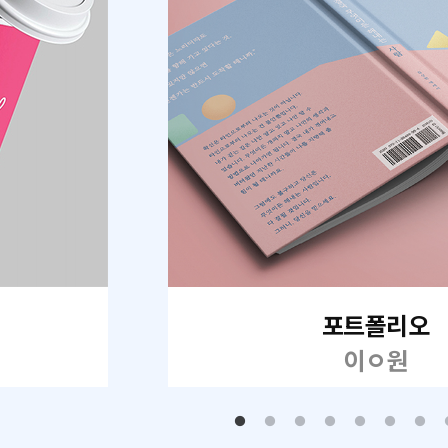
포트폴리오
이ㅇ원