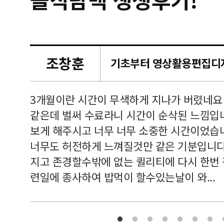
조창훈
캠퍼스
르쳐주셔
3개월이란 시간이 무색하게 지나가 버렸네요
여기 와
같은데 벌써 수료라니 시간이 순삭된 느낌입
보게 해주시고 너무 너무 소중한 시간이었습니
너무도 허전하게 느껴질것만 같은 기분입니다
지고 존경할수밖에 없는 퀼리티에 다시 한번
련일에 종사하여 밥먹이 할수있는날이 와...