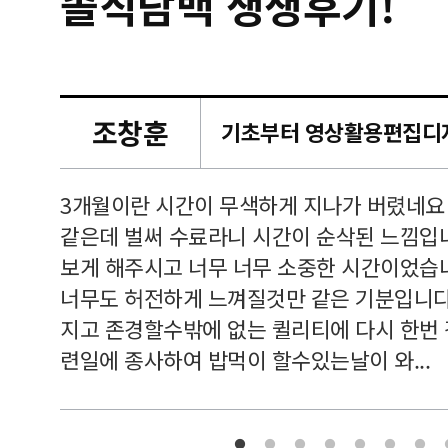
솔직담백 생생후기!
조창훈
캠퍼스
르쳐주셔
3개월이란 시간이 무색하게 지나가 버렸네요
여기 와
같은데 벌써 수료라니 시간이 순삭된 느낌입
보게 해주시고 너무 너무 소중한 시간이었습니
너무도 허전하게 느껴질것만 같은 기분입니다
지고 존경할수밖에 없는 퀼리티에 다시 한번
련일에 종사하여 밥먹이 할수있는날이 와...