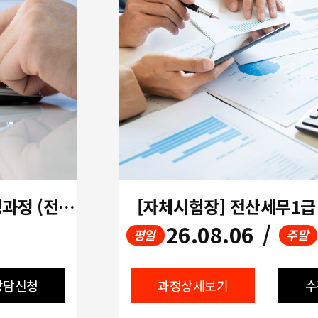
(평일오전) 인사경리실무자 양성과정 (전산회계1급/세무2급 자체시험장 + 인사급여 실무)
[자체시험장] 전산세무1
26.08.06
/
평일
주말
상담신청
과정상세보기
수