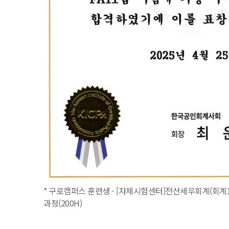
* 구로캠퍼스 훈련생 - [자체시험센터]전산세무회계(회계1
과정(200H)