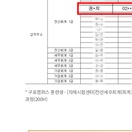
* 구로캠퍼스 훈련생 - [자체시험센터]전산세무회계(회계1
과정(200H)