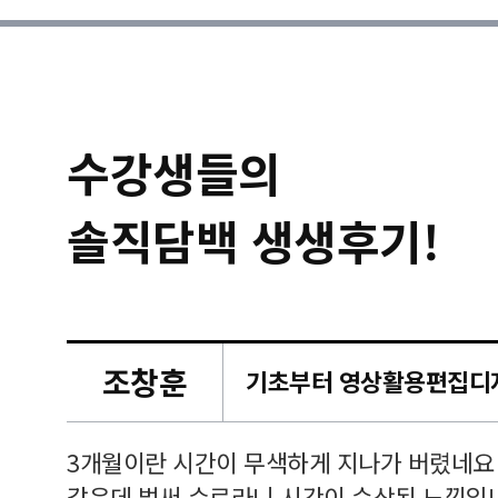
수강생들의
솔직담백 생생후기!
조창훈
캠퍼스
르쳐주셔
3개월이란 시간이 무색하게 지나가 버렸네요
여기 와
같은데 벌써 수료라니 시간이 순삭된 느낌입