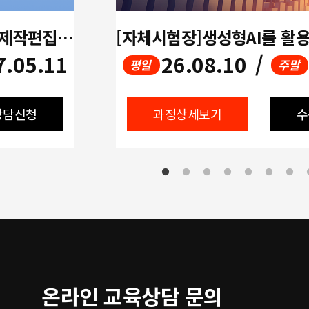
[멀티미디어]생성형AI활용 영상제작편집(UI/UX디자인,프리미어,에프터이펙트,ChatGPT)
7.05.11
26.08.10
/
평일
주말
상담신청
과정상세보기
수
온라인 교육상담 문의