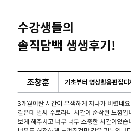
수강생들의
솔직담백 생생후기!
조창훈
캠퍼스
르쳐주셔
3개월이란 시간이 무색하게 지나가 버렸네요
여기 와
같은데 벌써 수료라니 시간이 순삭된 느낌입
보게 해주시고 너무 너무 소중한 시간이었습니
너무도 허전하게 느껴질것만 같은 기분입니다