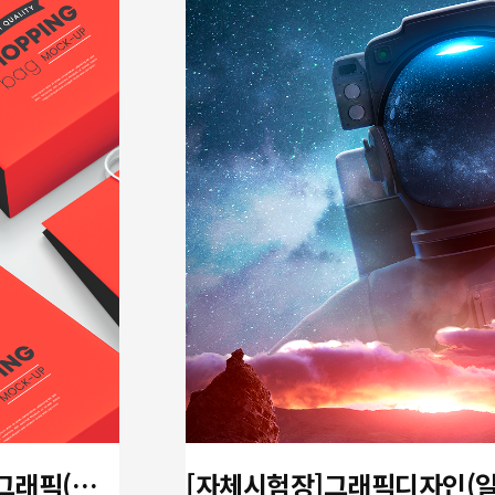
[방학특강 / 개강확정!!] 디지털그래픽(포토샵,일러스트)+GTQ,GTQi