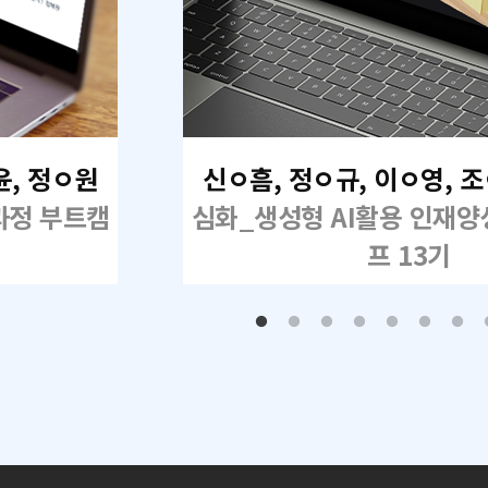
윤, 정ㅇ원
신ㅇ흠, 정ㅇ규, 이ㅇ영, 
과정 부트캠
심화_생성형 AI활용 인재
프 13기