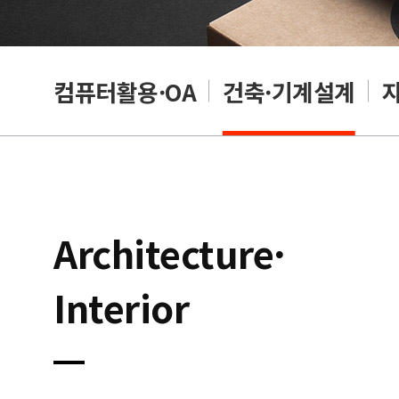
래밍
컴퓨터활용·OA
건축·기계설계
Architecture·
Interior