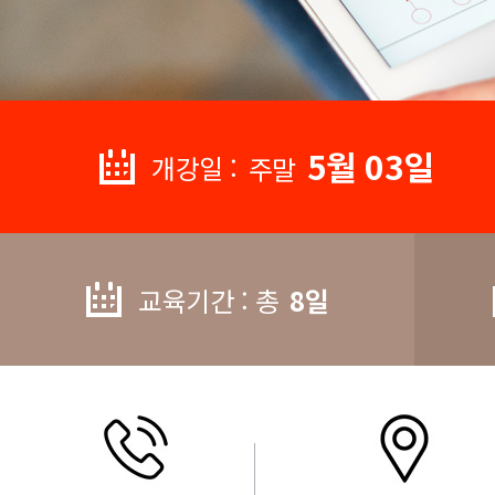
5월 03일
개강일 :
주말
교육기간 : 총
8일