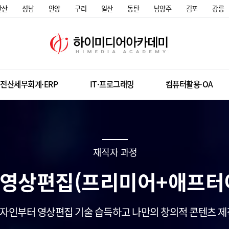
안산
성남
안양
구리
일산
동탄
남양주
김포
강릉
전산세무회계·ERP
IT·프로그래밍
컴퓨터활용·OA
재직자 과정
] 영상편집(프리미어+애프터
자인부터 영상편집 기술 습득하고 나만의 창의적 콘텐츠 제