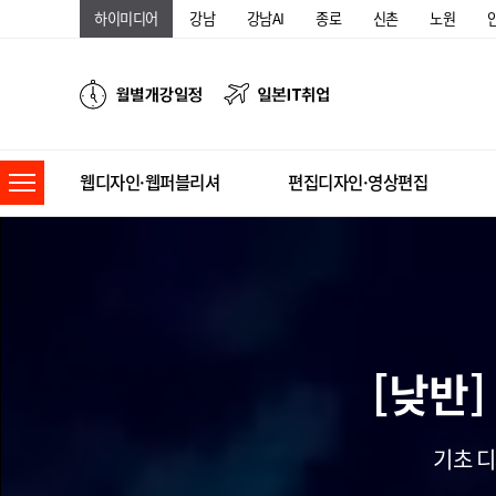
하이미디어
강남
강남AI
종로
신촌
노원
웹디자인·웹퍼블리셔
편집디자인·영상편집
[낮반
기초 디