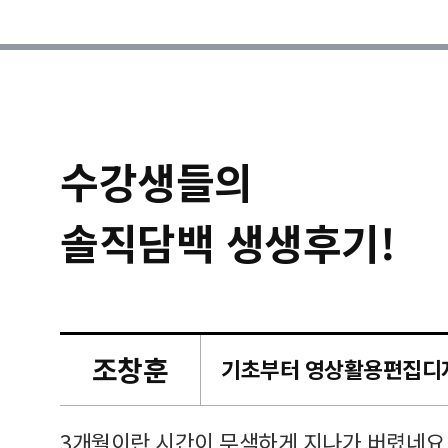
수강생들의
솔직담백 생생후기!
조창훈
캠퍼스
르쳐주셔
3개월이란 시간이 무색하게 지나가 버렸네요