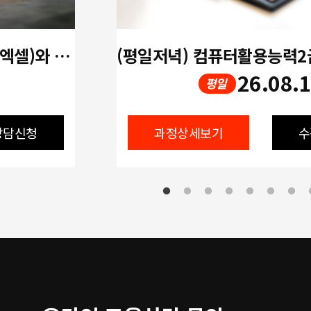
자격증_ITQ(한글, 파워포인트, 엑셀)와 컴퓨터활용능력2급 필기+실기
26.08.
평일
상담신청
과정상세보기
수