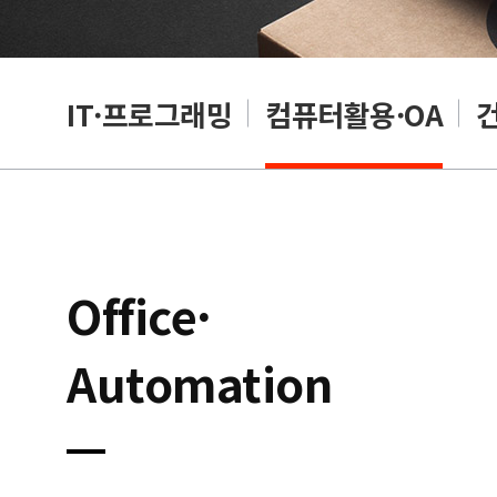
RP
IT·프로그래밍
컴퓨터활용·OA
Office·
Automation