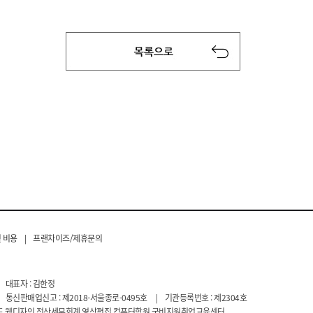
 비용
|
프랜차이즈/제휴문의
대표자 : 김한정
통신판매업신고 : 제2018-서울종로-0495호
|
기관등록번호 : 제2304호
라우드 웹디자인 전산세무회계 영상편집 컴퓨터학원 국비지원취업교육센터