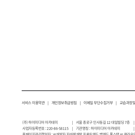
서비스 이용약관
|
개인정보취급방침
|
이메일 무단수집거부
|
교습과정및
(주) 하이미디어 아카데미
|
서울 종로구 인사동길 12 대일빌딩 7층
|
사업자등록번호 : 220-86-58115
|
기관명칭 : 하이미디어 아카데미
|
홈페이지관리책임자 : AI개발자 자바웹개발 프론트엔드 백엔드 풀스택 AI 클