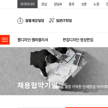
하이미디어
강남
강남AI
종로
신촌
노원
웹디자인·웹퍼블리셔
편집디자인·영상편집
채용협약기업
열정 가득한 인재양성 아카데