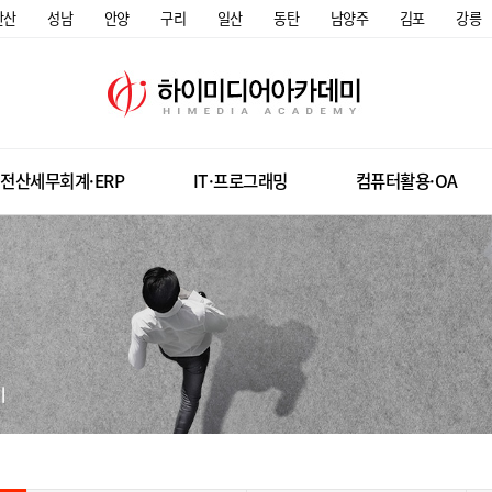
안산
성남
안양
구리
일산
동탄
남양주
김포
강릉
전산세무회계·ERP
IT·프로그래밍
컴퓨터활용·OA
미