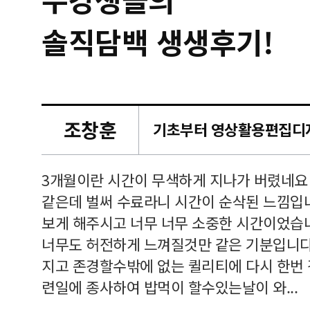
솔직담백 생생후기!
조창훈
캠퍼스
르쳐주셔
3개월이란 시간이 무색하게 지나가 버렸네요
여기 와
같은데 벌써 수료라니 시간이 순삭된 느낌입
보게 해주시고 너무 너무 소중한 시간이었습니
너무도 허전하게 느껴질것만 같은 기분입니다
지고 존경할수밖에 없는 퀼리티에 다시 한번
련일에 종사하여 밥먹이 할수있는날이 와...