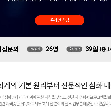
온라인 상담
지점문의
26명
39일
(총 
모집정원
훈련시간
 회계의 기본 원리부터 전문적인 심화 
터 심화까지 세무·회계에 관한 지식을 갖추고, 전산 세무 회계 프로그램을 
관련 자격증을 취득하고 세무·회계 전 분야의 실무 업무를 배양할 수 있습니다