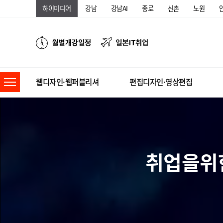
하이미디어
강남
강남AI
종로
신촌
노원
웹디자인·웹퍼블리셔
편집디자인·영상편집
취업을위